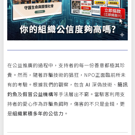
在公益推廣的過程中，支持者的每一份善意都極其珍
貴。然而，隨著詐騙技術的猖狂，
NPO
正面臨前所未
有的考驗。根據我們的觀察，包含
AI
深偽技術
、
簡訊
釣魚
及
假冒公益機構
等手法層出不窮。當駭客利用支
持者的愛心作為詐騙魚餌時，傷害的不只是金錢，更
是
組織累積多年的公信力
。