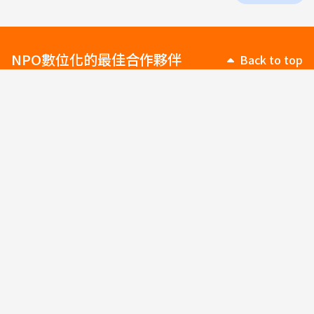
NPO數位化的最佳合作夥伴
Back to top
我要募款
我要服務個案
捐款管理
個案管理
線上捐款
兒少安置系統
義賣管理
課輔班/陪讀系統
物資捐贈
心理諮商所管理
SRM支持者關係管理
實物銀行
Line行動募款
急難救助申請系統
Line行動訪視
我要服務會員
我要管理組織