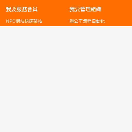
我要服務會員
我要管理組織
NPO網站快速架站
辦公室流程自動化
公協會會員管理
志工管理
活動報名管理
財務會計管理
電子郵件服務
人力資源管理
公文管理
我要做長照
關於我們
最新消息
居家服務
長照繳費
常見問題
職能治療
NPO小學堂
日間照顧
聯絡我們